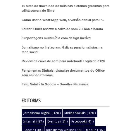
10 sites de download de músicas e efeitos gratuitos para
trilha sonora de filme
Como usar o WhatsApp Web, a versão oficial para PC
Edifier X100B review: a caixa de som 2.1 boa e barata
8 reportagens multimídia com design incrível
Jornalismo no Instagram: 6 dicas para jornalistas na
rede social
Review da caixa de som para notebook Logitech Z120
Ferramentas Digitais: visualize documentos do Office
sem sair do Chrome
Feliz Natal à la Google – Doodles Natalinos
EDITORIAS
Jornalismo Digital
( 128 )
Mídias Sociais
( 120 )
Internet
( 87 )
Eventos
( 51 )
Facebook
( 41 )
Google
( 40 )
Jornalismo Online
( 38 )
Mobile
( 36 )