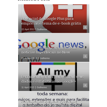
Potencial do Google Plus para
empresas é tema de e-book grátis
0
22 April 2013
Guilherme
Google trabalha para distribuir
notícias hiperlocais no Now
0
01 August 2013
Guilherme
Ferramenta grátis para extrair seus
dados e estatísticas no Google+
0
11 April 2013
Guilherme
Ferramentas Digitais: Programe
postagens no Google Plus com Do