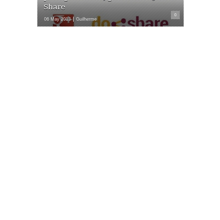
Share
0
06 May 2013
Guilherme