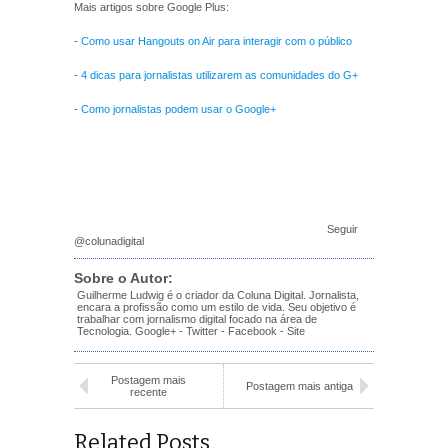
Mais artigos sobre Google Plus:
-
Como usar Hangouts on Air para interagir com o público
-
4 dicas para jornalistas utilizarem as comunidades do G+
-
Como jornalistas podem usar o Google+
Seguir
@colunadigital
Sobre o Autor:
Guilherme Ludwig é o criador da Coluna Digital. Jornalista,
encara a profissão como um estilo de vida. Seu objetivo é
trabalhar com jornalismo digital focado na área de
Tecnologia.
Google+
-
Twitter
-
Facebook
-
Site
Postagem mais
Postagem mais antiga
recente
Related Posts