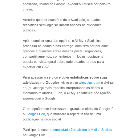
analisado, upload do Google Takeout ou busca por palavra-
chave.
Acredito que por questões de privacidade, os dados
recolhidos sem login se limitam apenas as atividades
públicas.
Após escolher uma das opções, o All My + Statistics
processa os dados e nos entrega, com filtro por período:
gráficos e números sobre nossos posts, seguidores,
compartilhamentos, comentários, locais, postagens
populares, visão geral sobre tudo e dados brutos para
exportar em CSV.
Para acessar o serviço e obter
estatísticas sobre suas
atividades no Google+
, visite o site
allmyplus.com
e divirta-
se (ou arranje mais trabalho interpretando os dados e
montando relatórios). E ah, o All My + Statistics não ligação
alguma com o Google.
Outra opção bem interessante, gratuita e oficial do Google, é
o
Google+ Eco
, que monitora a repercussão de uma
publicação na rede social.
Participe da nossa
comunidade Jornalismo e Mídias Sociais
no Google Plus