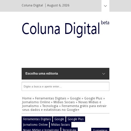
Coluna Digital
August 6, 2026
Escolha uma editoria
Home
»
Ferramentas Digitais
»
Google
»
Google Plus
»
Jornalismo Online
»
Mídias Sociais
»
Novas Mídias e
Jornalismo
»
Tecnologia
»
Ferramenta grátis para extrair
seus dados e estatísticas no Google+
Ferramentas Digitais
Google
Google Plus
Jornalismo Online
Mídias Sociais
Novas Mídias e Jornalismo
Tecnologia
0 comentários