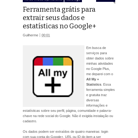
Ferramenta grátis para
extrair seus dados e
estatísticas no Google+
Guilherme
00:01
Em busca de
serviços para
obter dados sobre
minhas atividades
no Google Plus,
me deparei com o
All My +
Statistics
. Essa
ferramenta simples
e gratuita traz
diversas
informações e
estatísticas sobre seu perfil, página, comunidade e palavra-
chave na rede social do Google. Não é exigida instalação ou
cadastro.
Os dados podem ser extraídos de quatro maneiras: login
com sua conta do Google+, URL ou ID do item a ser