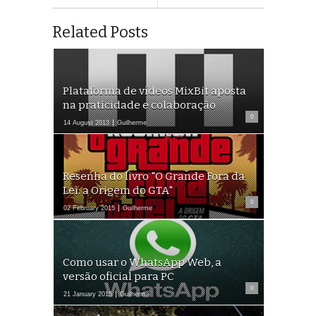
Related Posts
Plataforma de vídeos MixBit aposta
na praticidade e colaboração
0
14 August 2013
Guilherme
Resenha do livro "O Grande Fora da
Lei: a Origem do GTA"
0
02 February 2015
Guilherme
Como usar o WhatsApp Web, a
versão oficial para PC
0
21 January 2015
Guilherme