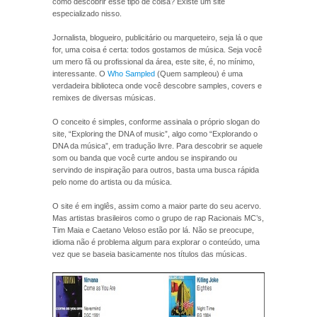
como descobrir esse tipo de coisa? Existe um site
especializado nisso.
Jornalista, blogueiro, publicitário ou marqueteiro, seja lá o que
for, uma coisa é certa: todos gostamos de música. Seja você
um mero fã ou profissional da área, este site, é, no mínimo,
interessante. O
Who Sampled
(Quem sampleou) é uma
verdadeira biblioteca onde você descobre samples, covers e
remixes de diversas músicas.
O conceito é simples, conforme assinala o próprio slogan do
site, “Exploring the DNA of music”, algo como “Explorando o
DNA da música”, em tradução livre. Para descobrir se aquele
som ou banda que você curte andou se inspirando ou
servindo de inspiração para outros, basta uma busca rápida
pelo nome do artista ou da música.
O site é em inglês, assim como a maior parte do seu acervo.
Mas artistas brasileiros como o grupo de rap Racionais MC’s,
Tim Maia e Caetano Veloso estão por lá. Não se preocupe,
idioma não é problema algum para explorar o conteúdo, uma
vez que se baseia basicamente nos títulos das músicas.