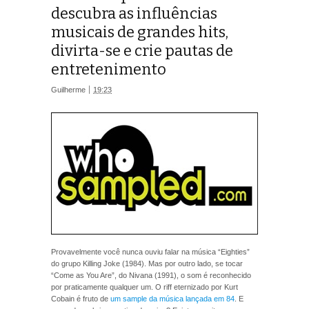
descubra as influências
musicais de grandes hits,
divirta-se e crie pautas de
entretenimento
Guilherme
19:23
Provavelmente você nunca ouviu falar na música “Eighties”
do grupo Killing Joke (1984). Mas por outro lado, se tocar
“Come as You Are”, do Nivana (1991), o som é reconhecido
por praticamente qualquer um. O riff eternizado por Kurt
Cobain é fruto de
um sample da música lançada em 84
. E