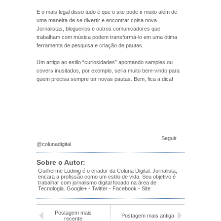
E o mais legal disso tudo é que o site pode ir muito além de
uma maneira de se divertir e encontrar coisa nova.
Jornalistas, blogueiros e outros comunicadores que
trabalham com música podem transformá-lo em uma ótima
ferramenta de pesquisa e criação de pautas.
Um artigo ao estilo “curiosidades” apontando samples ou
covers inusitados, por exemplo, seria muito bem-vindo para
quem precisa sempre ter novas pautas. Bem, fica a dica!
Seguir
@colunadigital
Sobre o Autor:
Guilherme Ludwig é o criador da Coluna Digital. Jornalista,
encara a profissão como um estilo de vida. Seu objetivo é
trabalhar com jornalismo digital focado na área de
Tecnologia.
Google+
-
Twitter
-
Facebook
-
Site
Postagem mais
Postagem mais antiga
recente