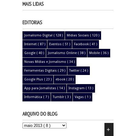
MAIS LIDAS
EDITORIAS
Jornalismo Digital
( 128 )
Mídias Sociais
( 120 )
Internet
( 87 )
Eventos
( 51 )
Facebook
( 41 )
Google
( 40 )
Jornalismo Online
( 38 )
Mobile
( 36 )
Novas Mídias e Jornalismo
( 34 )
Ferramentas Digitais
( 29 )
Twitter
( 24 )
Google Plus
( 23 )
ebook
( 20 )
App para Jornalistas
( 14 )
Instagram
( 13 )
Informática
( 7 )
Tumblr
( 3 )
Vagas
( 1 )
ARQUIVO DO BLOG