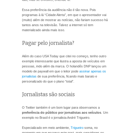
Essa preferência da audiência não é tão nova. Pois
programas à lá “Cidade Alerta”, em que o apresentador vai
(muito) além de mostrar as notícias, não fariam sucesso há
tantos anos na televisão. Talvez a internet só tem
materializado ainda mais isso.
Pagar pelo jornalista?
Além do caso USA Today que citei no começo, tenho outro
exemplo interessante que ilustra a aposta de veículos em
pessoas, indo além da marca. O holandês DNP lançou um
modelo de paywall em que o leitor pode
assinar apenas os
jornalistas
de sua preferência, ficando mais barato e
personalizado do que o plano “total”.
Jornalistas são sociais
O Twitter também é um bom lugar para observamos a
preferência do público por jornalistas aos veículos
. Um
exemplo no Brasil é o jornalista André Trigueiro.
Especializado em meio ambiente,
Trigueiro
soma, no
momento em que escrevo este post, mais seguidores no