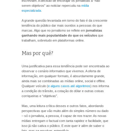
escreviam. A decisão de encorajar os jornalistas a “não
serem objetivos” ao noticiar repercutiu na
mídia
especializada
.
A grande questão levantada em torno do fato é da crescente
tendência do público dar mais ouvidos a pessoas do que
marcas. Algo que no jornalismo se reflete em
jornalistas
ganhando mais popularidade do que os veículos
que
trabalham, sobretudo em plataformas online.
Mas por quê?
Uma justificativa para essa tendência pode ser encontrada ao
observar o cenário informativo que vivemos. A oferta de
informação, em qualquer formato, é absurdamente grande,
ainda mais se combinadas as mídias online, social e offline.
Qualquer veículo (
e alguns casos até algoritmos
) nos informa
a condição do trânsito, a cotação do dólar e outras coisas
corriqueiras e “objetivas”.
Mas, uma leitura crítica desses e outros fatos, abordando
perspectivas que vão muito além do simples número ou dado
– só o jornalista, a pessoa, é capaz de nos trazer. As novas
mídias entregam o factual com tanta rapidez e facilidade, que
isso já não cativa o público. E este quer ir além de saber o
fato, mas se envolver, entendê-lo.