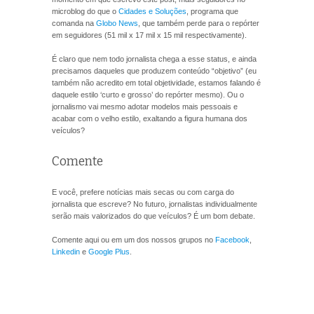
microblog do que o
Cidades e Soluções
, programa que
comanda na
Globo News
, que também perde para o repórter
em seguidores (51 mil x 17 mil x 15 mil respectivamente).
É claro que nem todo jornalista chega a esse status, e ainda
precisamos daqueles que produzem conteúdo “objetivo” (eu
também não acredito em total objetividade, estamos falando é
daquele estilo ‘curto e grosso’ do repórter mesmo). Ou o
jornalismo vai mesmo adotar modelos mais pessoais e
acabar com o velho estilo, exaltando a figura humana dos
veículos?
Comente
E você, prefere notícias mais secas ou com carga do
jornalista que escreve? No futuro, jornalistas individualmente
serão mais valorizados do que veículos? É um bom debate.
Comente aqui ou em um dos nossos grupos no
Facebook
,
Linkedin
e
Google Plus
.