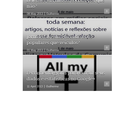
Releases em mídias sociais: por que
não?
0
08 May 2013
Guilherme
Jornalistas estão ficando mais
populares que veículos?
0
01 May 2013
Guilherme
Ferramenta grátis para extrair seus
dados e estatísticas no Google+
0
11 April 2013
Guilherme