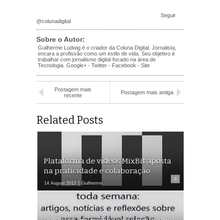
Seguir
@colunadigital
Sobre o Autor:
Guilherme Ludwig é o criador da Coluna Digital. Jornalista,
encara a profissão como um estilo de vida. Seu objetivo é
trabalhar com jornalismo digital focado na área de
Tecnologia.
Google+
-
Twitter
-
Facebook
-
Site
Postagem mais
Postagem mais antiga
recente
Related Posts
Plataforma de vídeos MixBit aposta
na praticidade e colaboração
0
14 August 2013
Guilherme