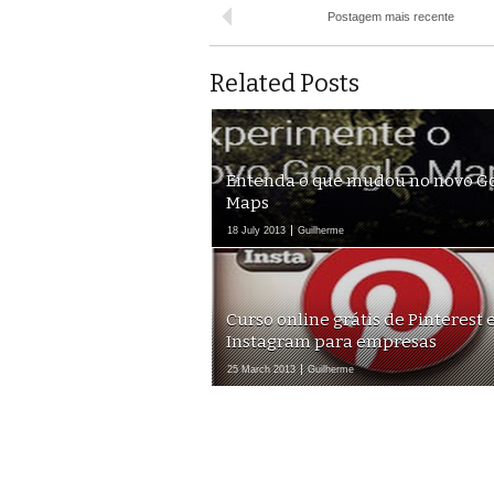
Postagem mais recente
Related Posts
Entenda o que mudou no novo G
Maps
18 July 2013
Guilherme
Curso online grátis de Pinterest 
Instagram para empresas
25 March 2013
Guilherme