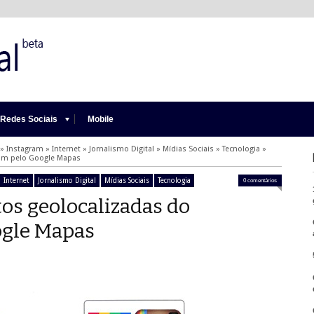
Redes Sociais
Mobile
»
Instagram
»
Internet
»
Jornalismo Digital
»
Mídias Sociais
»
Tecnologia
»
ram pelo Google Mapas
Internet
Jornalismo Digital
Mídias Sociais
Tecnologia
0 comentários
os geolocalizadas do
ogle Mapas