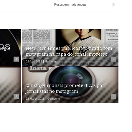
Postagem mais antiga
oogle
New York Times publica foto tirada com
Instagram na capa do jornal impresso
0
0
02 April 2013
Guilherme
e
@instajournalists promete dicas para
jornalistas no Instagram
0
0
22 March 2013
Guilherme