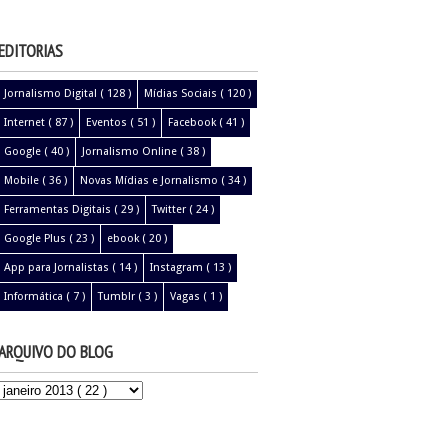
EDITORIAS
Jornalismo Digital
( 128 )
Mídias Sociais
( 120 )
Internet
( 87 )
Eventos
( 51 )
Facebook
( 41 )
Google
( 40 )
Jornalismo Online
( 38 )
Mobile
( 36 )
Novas Mídias e Jornalismo
( 34 )
Ferramentas Digitais
( 29 )
Twitter
( 24 )
Google Plus
( 23 )
ebook
( 20 )
App para Jornalistas
( 14 )
Instagram
( 13 )
Informática
( 7 )
Tumblr
( 3 )
Vagas
( 1 )
ARQUIVO DO BLOG