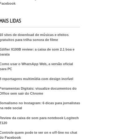
Facebook
MAIS LIDAS
10 sites de download de músicas e efeitos
gratuitos para trilha sonora de filme
Edifier X100B review: a caixa de som 2.1 boa e
barata
Como usar o WhatsApp Web, a versão oficial
para PC
8 reportagens multimídia com design incrível
Ferramentas Digitais: visualize documentos do
Office sem sair do Chrome
Jornalismo no Instagram: 6 dicas para jornalistas
na rede social
Review da caixa de som para notebook Logitech
Z120
Controle quem pode te ver on e off-line no chat
do Facebook