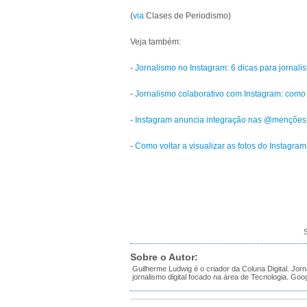
(
via
Clases de Periodismo)
Veja também:
-
Jornalismo no Instagram: 6 dicas para jornalis
-
Jornalismo colaborativo com Instagram: como i
-
Instagram anuncia integração nas @menções d
-
Como voltar a visualizar as fotos do Instagram
S
Sobre o Autor:
Guilherme Ludwig é o criador da Coluna Digital. Jorn
jornalismo digital focado na área de Tecnologia.
Goo