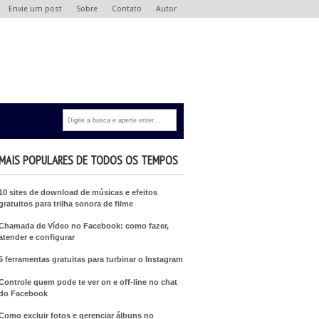
Envie um post
Sobre
Contato
Autor
MAIS POPULARES DE TODOS OS TEMPOS
10 sites de download de músicas e efeitos
gratuitos para trilha sonora de filme
Chamada de Vídeo no Facebook: como fazer,
atender e configurar
5 ferramentas gratuitas para turbinar o Instagram
Controle quem pode te ver on e off-line no chat
do Facebook
Como excluir fotos e gerenciar álbuns no