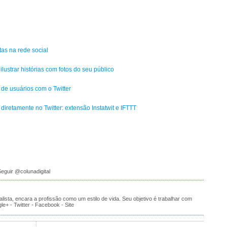
tas na rede social
lustrar histórias com fotos do seu público
e usuários com o Twitter
 diretamente no Twitter: extensão Instatwit e IFTTT
eguir @colunadigital
alista, encara a profissão como um estilo de vida. Seu objetivo é trabalhar com
gle+
-
Twitter
-
Facebook
-
Site