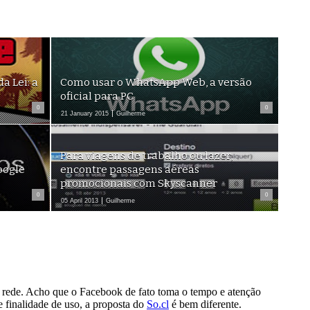
a Lei: a
Como usar o WhatsApp Web, a versão
oficial para PC
0
0
21 January 2015
Guilherme
Para viagens de trabalho ou lazer,
oogle
encontre passagens aéreas
promocionais com Skyscanner
0
0
05 April 2013
Guilherme