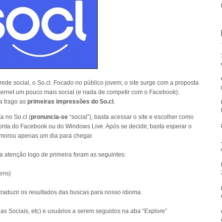
rede social, o So.cl. Focado no público jovem, o site surge com a proposta
nternet um pouco mais social (e nada de competir com o Facebook).
ra trago as
primeiras impressões do So.cl
.
a no So.cl (
pronuncia-se
“social”), basta acessar o site e escolher como
onta do Facebook ou do Windows Live. Após se decidir, basta esperar o
emorou apenas um dia para chegar.
a atenção logo de primeira foram as seguintes:
ens)
traduzir os resultados das buscas para nosso idioma.
as Sociais, etc) e usuários a serem seguidos na aba “Explore”