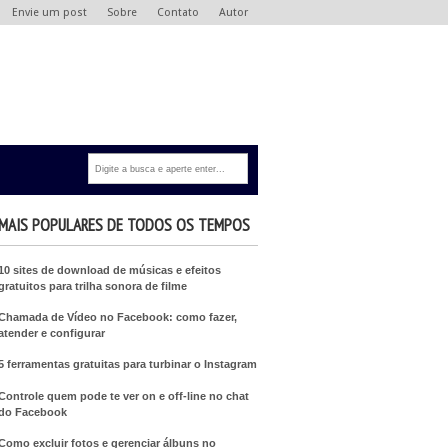
Envie um post
Sobre
Contato
Autor
MAIS POPULARES DE TODOS OS TEMPOS
10 sites de download de músicas e efeitos
gratuitos para trilha sonora de filme
Chamada de Vídeo no Facebook: como fazer,
atender e configurar
5 ferramentas gratuitas para turbinar o Instagram
Controle quem pode te ver on e off-line no chat
do Facebook
Como excluir fotos e gerenciar álbuns no