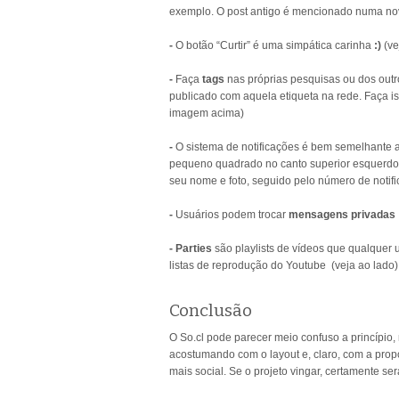
exemplo. O post antigo é mencionado numa nova
-
O botão “Curtir” é uma simpática carinha
:)
(ve
-
Faça
tags
nas próprias pesquisas ou dos out
publicado com aquela etiqueta na rede. Faça is
imagem acima)
-
O sistema de notificações é bem semelhante 
pequeno quadrado no canto superior esquerdo
seu nome e foto, seguido pelo número de notifi
-
Usuários podem trocar
mensagens privadas
-
Parties
são playlists de vídeos que qualquer 
listas de reprodução do Youtube (veja ao lado)
Conclusão
O So.cl pode parecer meio confuso a princípi
acostumando com o layout e, claro, com a prop
mais social. Se o projeto vingar, certamente se