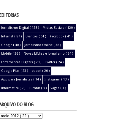
EDITORIAS
Jornalismo Digital
( 128 )
Mídias Sociais
( 120 )
Internet
( 87 )
Eventos
( 51 )
Facebook
( 41 )
Google
( 40 )
Jornalismo Online
( 38 )
Mobile
( 36 )
Novas Mídias e Jornalismo
( 34 )
Ferramentas Digitais
( 29 )
Twitter
( 24 )
Google Plus
( 23 )
ebook
( 20 )
App para Jornalistas
( 14 )
Instagram
( 13 )
Informática
( 7 )
Tumblr
( 3 )
Vagas
( 1 )
ARQUIVO DO BLOG