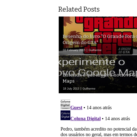
Related Posts
Resenha do livro "O Grande Fora d
Origem do GTA"
02 February 2015
Guilherme
Entenda o que mudou no novo G
Maps
18 July 2013
Guilherme