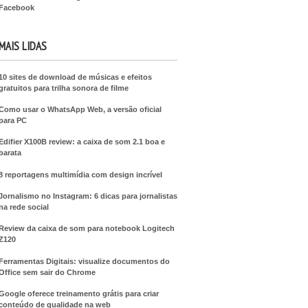
Facebook
MAIS LIDAS
10 sites de download de músicas e efeitos
gratuitos para trilha sonora de filme
Como usar o WhatsApp Web, a versão oficial
para PC
Edifier X100B review: a caixa de som 2.1 boa e
barata
8 reportagens multimídia com design incrível
Jornalismo no Instagram: 6 dicas para jornalistas
na rede social
Review da caixa de som para notebook Logitech
Z120
Ferramentas Digitais: visualize documentos do
Office sem sair do Chrome
Google oferece treinamento grátis para criar
conteúdo de qualidade na web