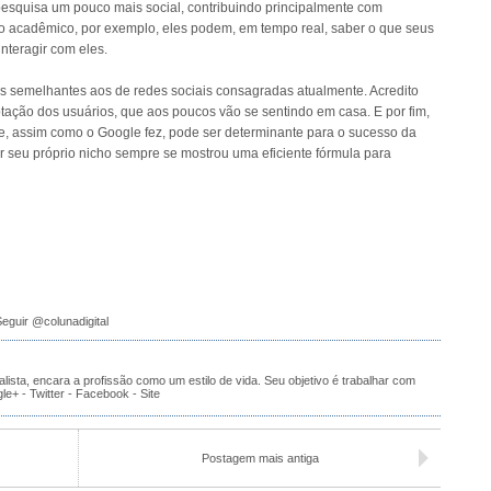
 pesquisa um pouco mais social, contribuindo principalmente com
o acadêmico, por exemplo, eles podem, em tempo real, saber o que seus
nteragir com eles.
sos semelhantes aos de redes sociais consagradas atualmente. Acredito
aptação dos usuários, que aos poucos vão se sentindo em casa. E por fim,
e, assim como o Google fez, pode ser determinante para o sucesso da
r seu próprio nicho sempre se mostrou uma eficiente fórmula para
eguir @colunadigital
alista, encara a profissão como um estilo de vida. Seu objetivo é trabalhar com
gle+
-
Twitter
-
Facebook
-
Site
Postagem mais antiga