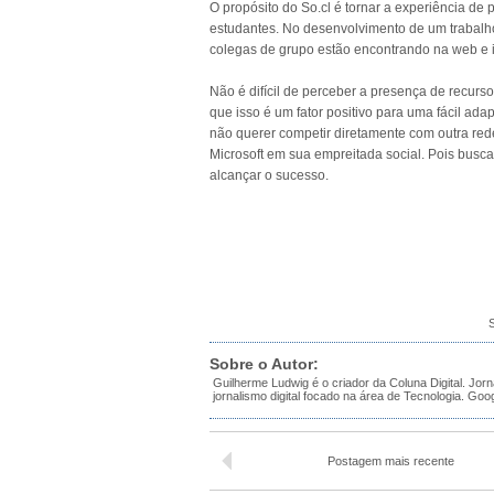
O propósito do So.cl é tornar a experiência de
estudantes. No desenvolvimento de um trabalh
colegas de grupo estão encontrando na web e i
Não é difícil de perceber a presença de recur
que isso é um fator positivo para uma fácil ad
não querer competir diretamente com outra red
Microsoft em sua empreitada social. Pois busca
alcançar o sucesso.
S
Sobre o Autor:
Guilherme Ludwig é o criador da Coluna Digital. Jorn
jornalismo digital focado na área de Tecnologia.
Goo
Postagem mais recente