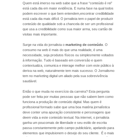
Quem está imerso na web sabe que a frase “conteúdo é rei”
está cada dia em maior evidência. E numa fase na qual todos
podem escrever o que bem entendem,encontrar credibilidade
está cada dia mais difícil. O jornalista tem o papel de produzir
conteúdo de qualidade sob a chancela de ser um profissional
que usa a credibilidade como sua maior arma, seu cartão de
visitas mais importante.
Surge na vida do jornalista o
marketing de conteúdo
. O
consumo na web é mais do que uma realidade, é uma
necessidade, seja produtos físicos ou simplesmente voltados
à informação. Tudo é baseado em conversão e quem
contextualiza, comunica e interage melhor com este público à
deriva na web, naturalmente tem mais sucesso. O Jornalismo
tem no marketing digital um aliado pela sua sobrevivência
saudável.
Então o que muda no exercício da carreira? Esta pergunta
pode ser feita por muitas pessoas que não sabem bem como
funciona a produção de conteúdo digital. Mas quem é
profissional formado sabe que uma boa matéria jornalística
deve conter uma apuração consistente e personagens que
deem vida a este conteúdo textual. Na internet, o jornalista
ganha um poucomais de liberdade e seu estilo de escrita
passa constantemente pelo campo publicitário, apelando para
elementos que impulsionem o desejo do seu cliente. É o mais