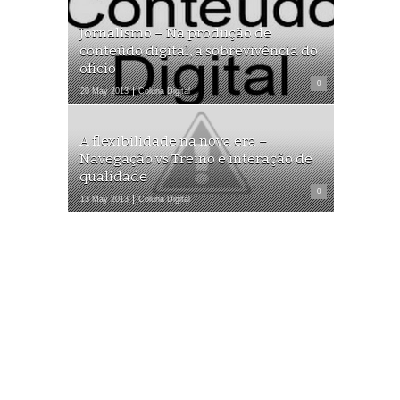
Jornalismo – Na produção de
conteúdo digital, a sobrevivência do
ofício
0
20 May 2013
Coluna Digital
A flexibilidade na nova era –
Navegação vs Treino e interação de
qualidade
0
13 May 2013
Coluna Digital