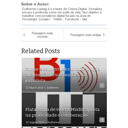
Sobre o Autor:
Guilherme Ludwig é o criador da Coluna Digital. Jornalista,
encara a profissão como um estilo de vida. Seu objetivo é
trabalhar com jornalismo digital focado na área de
Tecnologia.
Google+
-
Twitter
-
Facebook
-
Site
Postagem mais
Postagem mais antiga
recente
Related Posts
Filtrar e contextualizar informação
on-line são novas funções do
jornalista
0
22 March 2014
Guilherme
Plataforma de vídeos MixBit aposta
na praticidade e colaboração
0
14 August 2013
Guilherme