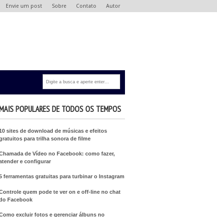
Envie um post
Sobre
Contato
Autor
MAIS POPULARES DE TODOS OS TEMPOS
10 sites de download de músicas e efeitos
gratuitos para trilha sonora de filme
Chamada de Vídeo no Facebook: como fazer,
atender e configurar
5 ferramentas gratuitas para turbinar o Instagram
Controle quem pode te ver on e off-line no chat
do Facebook
Como excluir fotos e gerenciar álbuns no