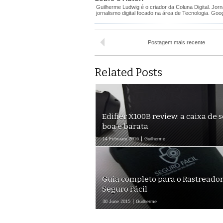
Guilherme Ludwig é o criador da Coluna Digital. Jorn
jornalismo digital focado na área de Tecnologia.
Goo
Postagem mais recente
Related Posts
Edifier X100B review: a caixa de 
boa e barata
14 February 2016
Guilherme
Guia completo para o Rastreador
Seguro Fácil
30 June 2015
Guilherme