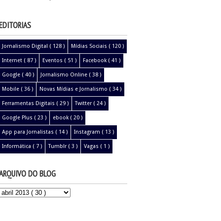
EDITORIAS
Jornalismo Digital
( 128 )
Mídias Sociais
( 120 )
Internet
( 87 )
Eventos
( 51 )
Facebook
( 41 )
Google
( 40 )
Jornalismo Online
( 38 )
Mobile
( 36 )
Novas Mídias e Jornalismo
( 34 )
Ferramentas Digitais
( 29 )
Twitter
( 24 )
Google Plus
( 23 )
ebook
( 20 )
App para Jornalistas
( 14 )
Instagram
( 13 )
Informática
( 7 )
Tumblr
( 3 )
Vagas
( 1 )
ARQUIVO DO BLOG