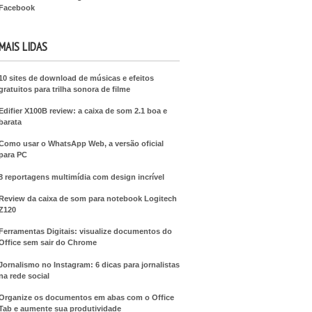
Facebook
MAIS LIDAS
10 sites de download de músicas e efeitos
gratuitos para trilha sonora de filme
Edifier X100B review: a caixa de som 2.1 boa e
barata
Como usar o WhatsApp Web, a versão oficial
para PC
8 reportagens multimídia com design incrível
Review da caixa de som para notebook Logitech
Z120
Ferramentas Digitais: visualize documentos do
Office sem sair do Chrome
Jornalismo no Instagram: 6 dicas para jornalistas
na rede social
Organize os documentos em abas com o Office
Tab e aumente sua produtividade