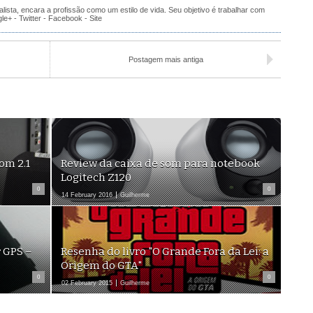
alista, encara a profissão como um estilo de vida. Seu objetivo é trabalhar com
gle+
-
Twitter
-
Facebook
-
Site
Postagem mais antiga
som 2.1
Review da caixa de som para notebook
Logitech Z120
0
0
14 February 2016
Guilherme
 GPS –
Resenha do livro "O Grande Fora da Lei: a
Origem do GTA"
0
0
02 February 2015
Guilherme