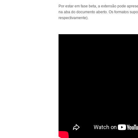
Por estar em fase beta, a extensão pode aprese
na aba do documento aberto. Os formatos suport
respectivamente).