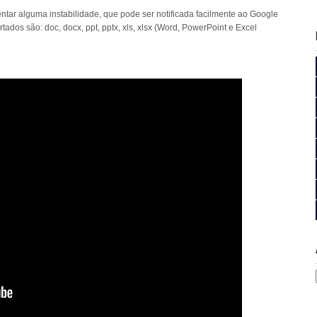
ntar alguma instabilidade, que pode ser notificada facilmente ao Google
ados são: doc, docx, ppt, pptx, xls, xlsx (Word, PowerPoint e Excel