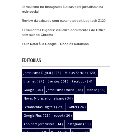
Jornalismo no Instagram: 6 dicas para jornalistas na
rede social
Review da caixa de som para notebook Logitech Z120
Ferramentas Digitais: visualize documentos do Office
sem sair do Chrome
Feliz Natal à la Google – Doodles Natalinos
EDITORIAS
Jornalismo Digital
( 128 )
Mídias Sociais
( 120 )
Internet
( 87 )
Eventos
( 51 )
Facebook
( 41 )
Google
( 40 )
Jornalismo Online
( 38 )
Mobile
( 36 )
Novas Mídias e Jornalismo
( 34 )
Ferramentas Digitais
( 29 )
Twitter
( 24 )
Google Plus
( 23 )
ebook
( 20 )
App para Jornalistas
( 14 )
Instagram
( 13 )