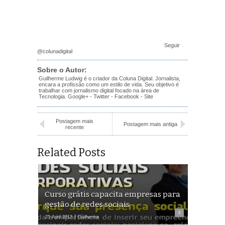
Seguir
@colunadigital
Sobre o Autor:
Guilherme Ludwig é o criador da Coluna Digital. Jornalista,
encara a profissão como um estilo de vida. Seu objetivo é
trabalhar com jornalismo digital focado na área de
Tecnologia.
Google+
-
Twitter
-
Facebook
-
Site
Postagem mais
Postagem mais antiga
recente
Related Posts
Curso grátis capacita empresas para
gestão de redes sociais
0
25 April 2013
Guilherme