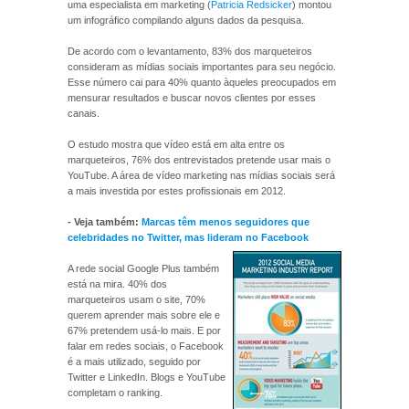
uma especialista em marketing (
Patricia Redsicker
) montou
um infográfico compilando alguns dados da pesquisa.
De acordo com o levantamento, 83% dos marqueteiros
consideram as mídias sociais importantes para seu negócio.
Esse número cai para 40% quanto àqueles preocupados em
mensurar resultados e buscar novos clientes por esses
canais.
O estudo mostra que vídeo está em alta entre os
marqueteiros, 76% dos entrevistados pretende usar mais o
YouTube. A área de vídeo marketing nas mídias sociais será
a mais investida por estes profissionais em 2012.
- Veja também:
Marcas têm menos seguidores que
celebridades no Twitter, mas lideram no Facebook
A rede social Google Plus também
está na mira. 40% dos
marqueteiros usam o site, 70%
querem aprender mais sobre ele e
67% pretendem usá-lo mais. E por
falar em redes sociais, o Facebook
é a mais utilizado, seguido por
Twitter e LinkedIn. Blogs e YouTube
completam o ranking.