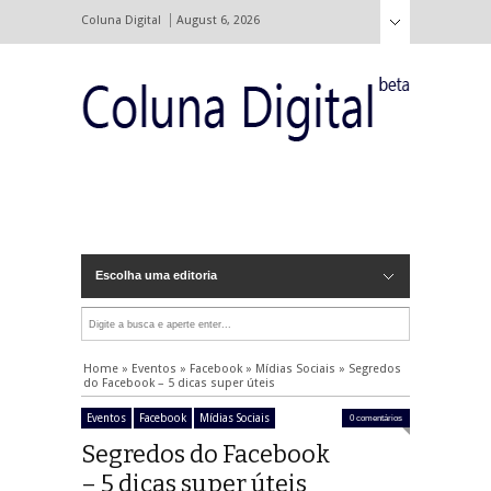
Coluna Digital
August 6, 2026
Escolha uma editoria
Home
»
Eventos
»
Facebook
»
Mídias Sociais
»
Segredos
do Facebook – 5 dicas super úteis
Eventos
Facebook
Mídias Sociais
0 comentários
Segredos do Facebook
– 5 dicas super úteis