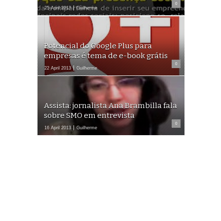
0
25 April 2013
Guilherme
Potencial do Google Plus para
empresas é tema de e-book grátis
0
22 April 2013
Guilherme
Assista: jornalista Ana Brambilla fala
sobre SMO em entrevista
0
16 April 2013
Guilherme