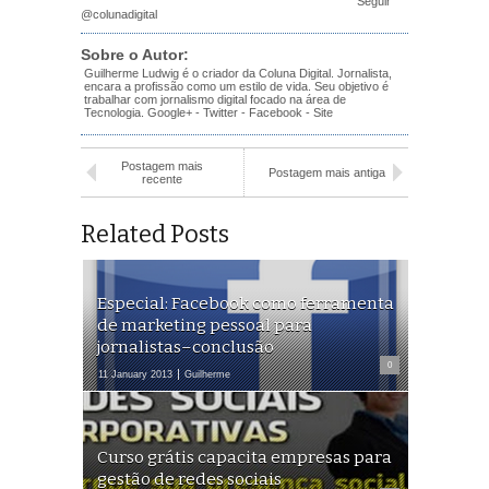
Seguir
@colunadigital
Sobre o Autor:
Guilherme Ludwig é o criador da Coluna Digital. Jornalista,
encara a profissão como um estilo de vida. Seu objetivo é
trabalhar com jornalismo digital focado na área de
Tecnologia.
Google+
-
Twitter
-
Facebook
-
Site
Postagem mais
Postagem mais antiga
recente
Related Posts
Especial: Facebook como ferramenta
de marketing pessoal para
jornalistas–conclusão
0
11 January 2013
Guilherme
Curso grátis capacita empresas para
gestão de redes sociais