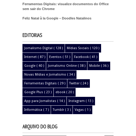
Ferramentas Digitais: visualize documentos do Office
sem sair do Chrome
Feliz Natal à la Google – Doodles Natalinos
EDITORIAS
Jornalismo Digital
( 128 )
Mídias Sociais
( 120 )
Internet
( 87 )
Eventos
( 51 )
Facebook
( 41 )
Google
( 40 )
Jornalismo Online
( 38 )
Mobile
( 36 )
Novas Mídias e Jornalismo
( 34 )
Ferramentas Digitais
( 29 )
Twitter
( 24 )
Google Plus
( 23 )
ebook
( 20 )
App para Jornalistas
( 14 )
Instagram
( 13 )
Informática
( 7 )
Tumblr
( 3 )
Vagas
( 1 )
ARQUIVO DO BLOG